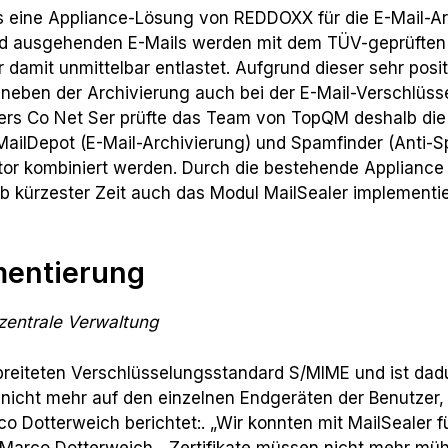
eine Appliance-Lösung von REDDOXX für die E-Mail-Arc
 und ausgehenden E-Mails werden mit dem TÜV-geprüft
 damit unmittelbar entlastet. Aufgrund dieser sehr posit
neben der Archivierung auch bei der E-Mail-Verschlüs
sters Co Net Ser prüfte das Team von TopQM deshalb d
MailDepot (E-Mail-Archivierung) und Spamfinder (Anti-S
r kombiniert werden. Durch die bestehende Applian
 kürzester Zeit auch das Modul MailSealer implementie
mentierung
zentrale Verwaltung
rbreiteten Verschlüsselungsstandard S/MIME und ist dadu
nicht mehr auf den einzelnen Endgeräten der Benutzer, 
rco Dotterweich berichtet:. „Wir konnten mit MailSealer 
tet Marco Dotterweich. „Zertifikate müssen nicht mehr m