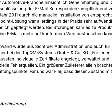
 Automotive-Branche hinsichtlich Geheimhaltung und D
erschlüsselung der E-Mail-Korrespondenz verpflichtend v
hr 2011 durch die manuelle Installation von entsprech
point-Lösung war allerdings in der Praxis sehr aufwend
rlich gepflegt werden. Bei Störungen kam es zu Produkti
eine E-Mails mehr auf konformem Weg austauschen kon
and wurde aus Sicht der Administration und auch für die
ager bei der TopQM-Systems GmbH & Co. KG. „Für jeden 
ssten individuelle Zertifikate angelegt, verwaltet und 
elle Fehlerquellen. Ein größerer Zulieferer allein bracht
ltungspunkte. Für uns war klar, dass dieser Zustand mit
-Archivierung