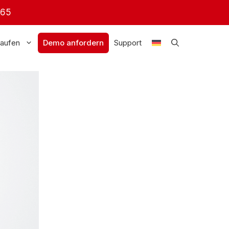
365
aufen
Demo anfordern
Support