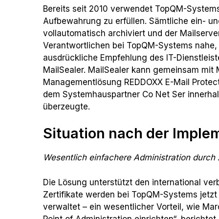
Bereits seit 2010 verwendet TopQM-Systems 
Aufbewahrung zu erfüllen. Sämtliche ein-
vollautomatisch archiviert und der Mailserver
Verantwortlichen bei TopQM-Systems nahe, 
ausdrückliche Empfehlung des IT-Dienstlei
MailSealer. MailSealer kann gemeinsam mit 
Managementlösung REDDOXX E-Mail Protecto
dem Systemhauspartner Co Net Ser innerhalb
überzeugte.
Situation nach der Imple
Wesentlich einfachere Administration durch 
Die Lösung unterstützt den international ve
Zertifikate werden bei TopQM-Systems jetzt 
verwaltet – ein wesentlicher Vorteil, wie Ma
Point of Administration einrichten“, berich